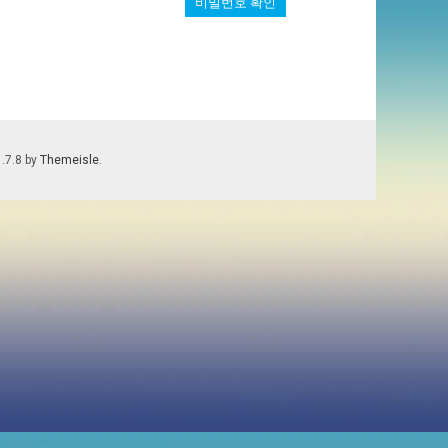
비밀번호 확인
1.7.8 by
Themeisle
.