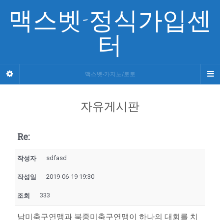
맥스벳-정식가입센
터
맥스벳-카지노/토토
자유게시판
Re:
sdfasd
작성자
2019-06-19 19:30
작성일
333
조회
남미축구연맹과 북중미축구연맹이 하나의 대회를 치