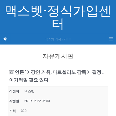
맥스벳-정식가입센
터
맥스벳-카지노/토토
자유게시판
西 언론 '이강인 거취, 마르셀리노 감독이 결정 ..
이기적일 필요 있다'
작성자
맥스벳
2019-06-22 05:50
작성일
320
조회