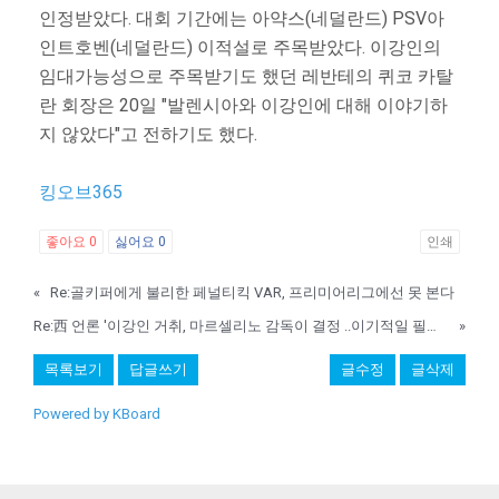
인정받았다. 대회 기간에는 아약스(네덜란드) PSV아
인트호벤(네덜란드) 이적설로 주목받았다. 이강인의
임대가능성으로 주목받기도 했던 레반테의 퀴코 카탈
란 회장은 20일 "발렌시아와 이강인에 대해 이야기하
지 않았다"고 전하기도 했다.
킹오브365
좋아요
0
싫어요
0
인쇄
«
Re:골키퍼에게 불리한 페널티킥 VAR, 프리미어리그에선 못 본다
Re:西 언론 '이강인 거취, 마르셀리노 감독이 결정 ..이기적일 필요 있다'
»
목록보기
답글쓰기
글수정
글삭제
Powered by KBoard