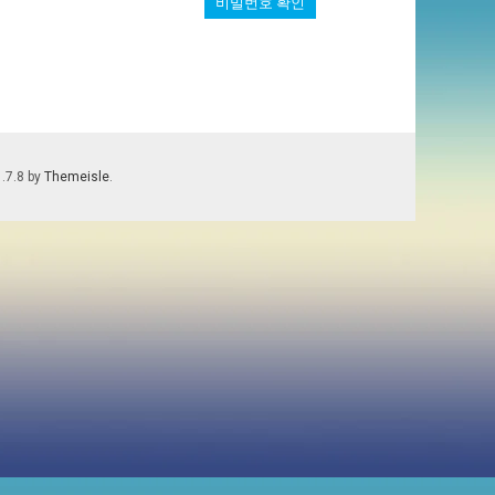
비밀번호 확인
1.7.8 by
Themeisle
.