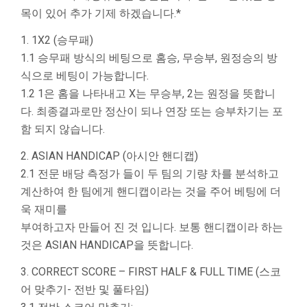
목이 있어 추가 기제 하겠습니다.*
1. 1X2 (승무패)
1.1 승무패 방식의 베팅으로 홈승, 무승부, 원정승의 방
식으로 베팅이 가능합니다.
1.2 1은 홈을 나타내고 X는 무승부, 2는 원정을 뜻합니
다. 최종결과로만 정산이 되나 연장 또는 승부차기는 포
함 되지 않습니다.
2. ASIAN HANDICAP (아시안 핸디캡)
2.1 전문 배당 측정가 들이 두 팀의 기량 차를 분석하고
계산하여 한 팀에게 핸디캡이라는 것을 주어 베팅에 더
욱 재미를
부여하고자 만들어 진 것 입니다. 보통 핸디캡이라 하는
것은 ASIAN HANDICAP을 뜻합니다.
3. CORRECT SCORE – FIRST HALF & FULL TIME (스코
어 맞추기- 전반 및 풀타임)