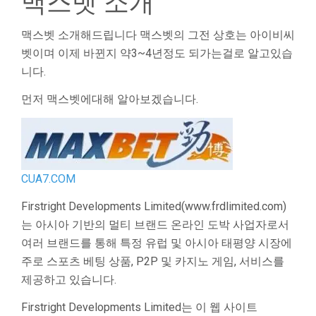
맥스벳 소개
맥스벳 소개해드립니다 맥스벳의 그전 상호는 아이비씨
벳이며 이제 바뀐지 약3~4년정도 되가는걸로 알고있습
니다.
먼저 맥스벳에대해 알아보겠습니다.
CUA7.COM
Firstright Developments Limited(www.frdlimited.com)
는 아시아 기반의 멀티 브랜드 온라인 도박 사업자로서
여러 브랜드를 통해 특정 유럽 및 아시아 태평양 시장에
주로 스포츠 베팅 상품, P2P 및 카지노 게임, 서비스를
제공하고 있습니다.
Firstright Developments Limited는 이 웹 사이트