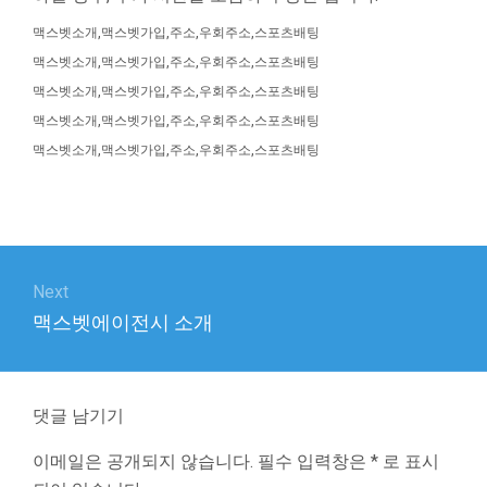
맥스벳소개,맥스벳가입,주소,우회주소,스포츠배팅
맥스벳소개,맥스벳가입,주소,우회주소,스포츠배팅
맥스벳소개,맥스벳가입,주소,우회주소,스포츠배팅
맥스벳소개,맥스벳가입,주소,우회주소,스포츠배팅
맥스벳소개,맥스벳가입,주소,우회주소,스포츠배팅
글
탐
Next
Next
맥스벳에이전시 소개
색
post:
댓글 남기기
이메일은 공개되지 않습니다.
필수 입력창은
*
로 표시