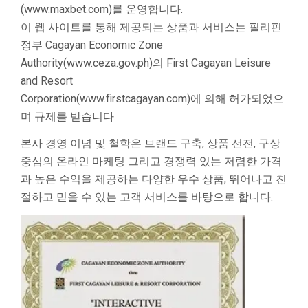
(www.maxbet.com)를 운영합니다.
이 웹 사이트를 통해 제공되는 상품과 서비스는 필리핀
정부 Cagayan Economic Zone
Authority(www.ceza.gov.ph)의 First Cagayan Leisure
and Resort
Corporation(www.firstcagayan.com)에 의해 허가되었으
며 규제를 받습니다.
본사 경영 이념 및 철학은 브랜드 구축, 상품 선전, 구상
중심의 온라인 마케팅 그리고 경쟁력 있는 저렴한 가격
과 높은 수익을 제공하는 다양한 우수 상품, 뛰어나고 친
절하고 믿을 수 있는 고객 서비스를 바탕으로 합니다.