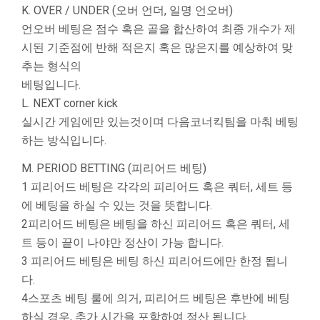
K. OVER / UNDER (오버 언더, 일명 언오버)
언오버 베팅은 점수 혹은 골을 합산하여 최종 개수가 제
시된 기준점에 반해 적은지 혹은 많은지를 예상하여 맞
추는 형식의
베팅입니다.
L. NEXT corner kick
실시간 게임에만 있는것이며 다음코너킥팀을 마춰 베팅
하는 방식입니다.
M. PERIOD BETTING (피리어드 베팅)
1 피리어드 베팅은 각각의 피리어드 혹은 쿼터, 세트 등
에 베팅을 하실 수 있는 것을 뜻합니다.
2피리어드 베팅은 베팅을 하신 피리어드 혹은 쿼터, 세
트 등이 끝이 나야만 정산이 가능 합니다.
3 피리어드 베팅은 베팅 하신 피리어드에만 한정 됩니
다.
4스포츠 베팅 룰에 의거, 피리어드 베팅은 후반에 베팅
하실 경우, 추가 시간을 포함하여 정산 됩니다.