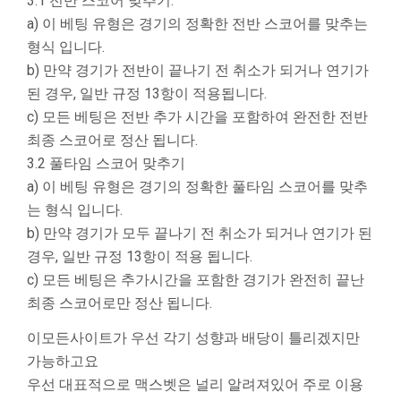
3.1 전반 스코어 맞추기:
a) 이 베팅 유형은 경기의 정확한 전반 스코어를 맞추는
형식 입니다.
b) 만약 경기가 전반이 끝나기 전 취소가 되거나 연기가
된 경우, 일반 규정 13항이 적용됩니다.
c) 모든 베팅은 전반 추가 시간을 포함하여 완전한 전반
최종 스코어로 정산 됩니다.
3.2 풀타임 스코어 맞추기
a) 이 베팅 유형은 경기의 정확한 풀타임 스코어를 맞추
는 형식 입니다.
b) 만약 경기가 모두 끝나기 전 취소가 되거나 연기가 된
경우, 일반 규정 13항이 적용 됩니다.
c) 모든 베팅은 추가시간을 포함한 경기가 완전히 끝난
최종 스코어로만 정산 됩니다.
이모든사이트가 우선 각기 성향과 배당이 틀리겠지만
가능하고요
우선 대표적으로 맥스벳은 널리 알려져있어 주로 이용